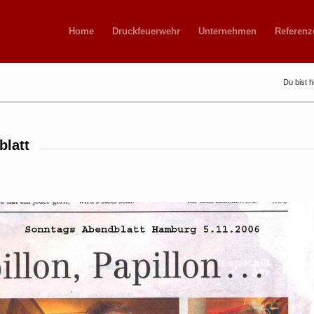
Home
Druckfeuerwehr
Unternehmen
Referenz
Du bist h
blatt