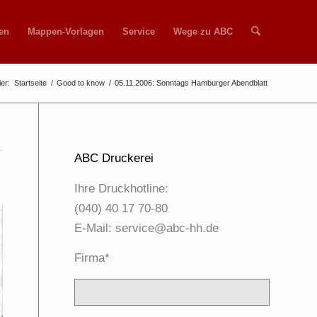
en
Mappen-Vorlagen
Service
Wege zu ABC
ier:
Startseite
/
Good to know
/
05.11.2006: Sonntags Hamburger Abendblatt
ABC Druckerei
Ihre Druckhotline:
(040) 40 17 70-80
E-Mail:
service@abc-hh.de
Firma*