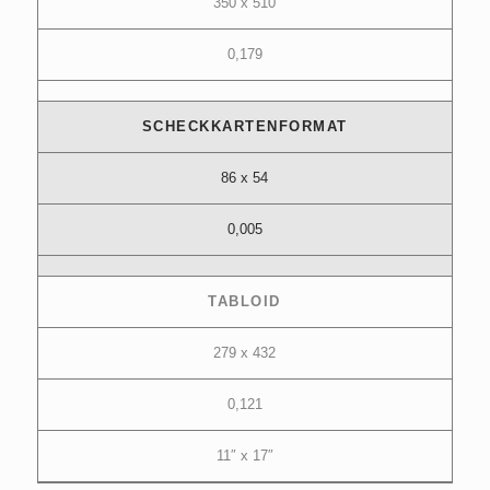
350 x 510
0,179
SCHECKKARTENFORMAT
86 x 54
0,005
TABLOID
279 x 432
0,121
11″ x 17″