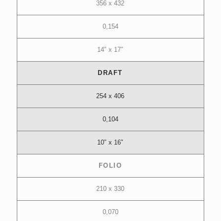
356 x 432
0,154
14″ x 17″
DRAFT
254 x 406
0,104
10″ x 16″
FOLIO
210 x 330
0,070